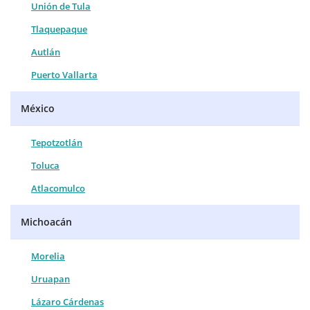
Unión de Tula
Tlaquepaque
Autlán
Puerto Vallarta
México
Tepotzotlán
Toluca
Atlacomulco
Michoacán
Morelia
Uruapan
Lázaro Cárdenas