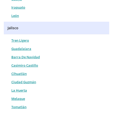
Irapuato
León
Jalisco
Tren Ligero
Guadalajara
Barra De Navidad
Casimiro Castillo
Cihuatlán
Ciudad Guzmán
La Huerta
Melaque
Tomatlán