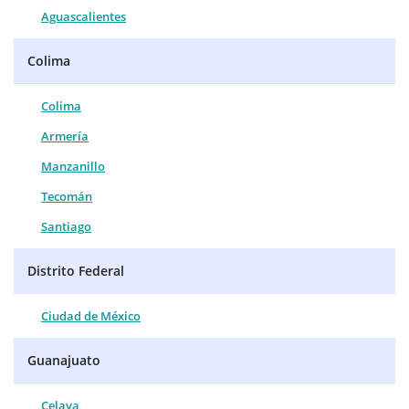
Aguascalientes
Colima
Colima
Armería
Manzanillo
Tecomán
Santiago
Distrito Federal
Ciudad de México
Guanajuato
Celaya