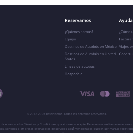
Reservamos
Ayuda 
¿Quiénes somos?
¿Cómo u
Equipo
Factura
Destinos de Autobús en México
Viajes e
Destinos de Autobús en United
Cobertu
States
Líneas de autobús
Hospedaje
© 2012-2026 Reservamos. Todos los derechos reservados.
 de acuerdo a los Términos y Condiciones que el usuario acepta. Reservamos realiza reservaciones l
ctos, servicios o empresas prestadoras de servicios aquí mencionados pueden ser marcas registrada
vos y comparativos para el público consumidor. Reservamos no comercializa productos, ni presta ser