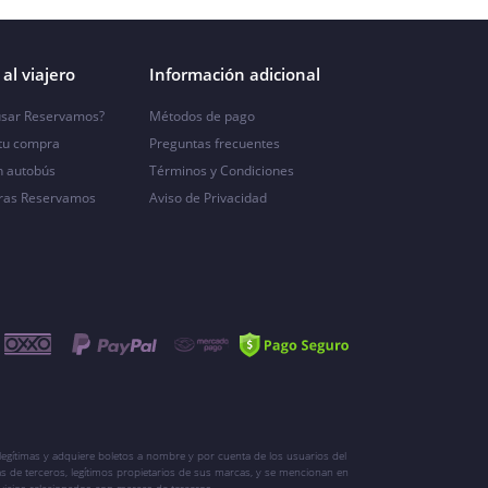
al viajero
Información adicional
sar Reservamos?
Métodos de pago
 tu compra
Preguntas frecuentes
n autobús
Términos y Condiciones
ras Reservamos
Aviso de Privacidad
egítimas y adquiere boletos a nombre y por cuenta de los usuarios del
s de terceros, legítimos propietarios de sus marcas, y se mencionan en
vicios relacionados con marcas de terceros.