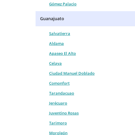
Gómez Palacio
Guanajuato
Salvatierra
Aldama
Apaseo El Alto
Celaya
Ciudad Manuel Doblado
Comonfort
Tarandacuao
Jerécuaro
Juventino Rosas
Tarimoro
Moroleón