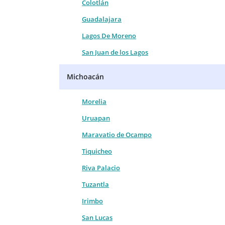
Colotlán
Guadalajara
Lagos De Moreno
San Juan de los Lagos
Michoacán
Morelia
Uruapan
Maravatio de Ocampo
Tiquicheo
Riva Palacio
Tuzantla
Irimbo
San Lucas