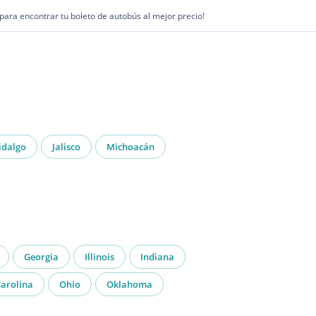
1 para encontrar tu boleto de autobús al mejor precio!
idalgo
Jalisco
Michoacán
Georgia
Illinois
Indiana
arolina
Ohio
Oklahoma