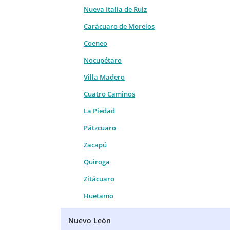
Nueva Italia de Ruiz
Carácuaro de Morelos
Coeneo
Nocupétaro
Villa Madero
Cuatro Caminos
La Piedad
Pátzcuaro
Zacapú
Quiroga
Zitácuaro
Huetamo
Nuevo León