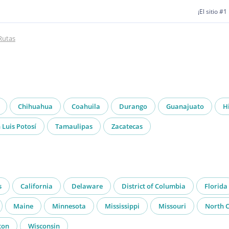
¡El sitio #
Rutas
Chihuahua
Coahuila
Durango
Guanajuato
H
 Luis Potosí
Tamaulipas
Zacatecas
s
California
Delaware
District of Columbia
Florida
Maine
Minnesota
Mississippi
Missouri
North C
ton
Wisconsin