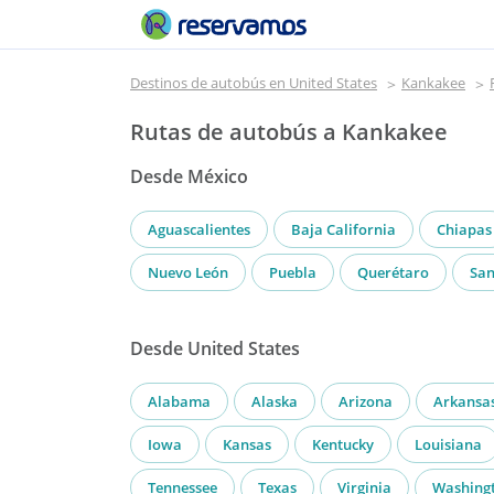
Destinos de autobús en United States
Kankakee
Rutas de autobús a Kankakee
Desde México
Aguascalientes
Baja California
Chiapas
Nuevo León
Puebla
Querétaro
San
Desde United States
Alabama
Alaska
Arizona
Arkansa
Iowa
Kansas
Kentucky
Louisiana
Tennessee
Texas
Virginia
Washing