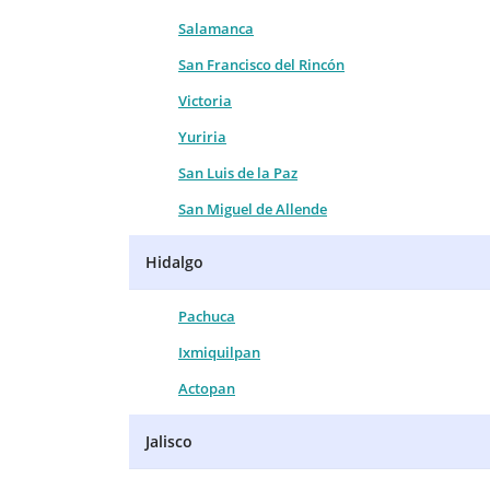
Salamanca
San Francisco del Rincón
Victoria
Yuriria
San Luis de la Paz
San Miguel de Allende
Hidalgo
Pachuca
Ixmiquilpan
Actopan
Jalisco