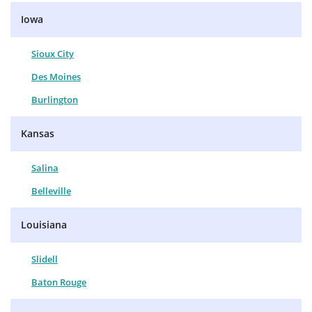
Iowa
Sioux City
Des Moines
Burlington
Kansas
Salina
Belleville
Louisiana
Slidell
Baton Rouge