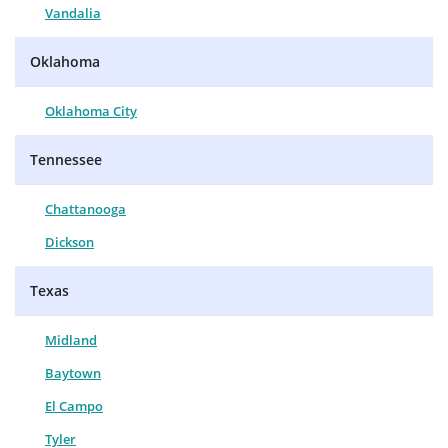
Vandalia
Oklahoma
Oklahoma City
Tennessee
Chattanooga
Dickson
Texas
Midland
Baytown
El Campo
Tyler