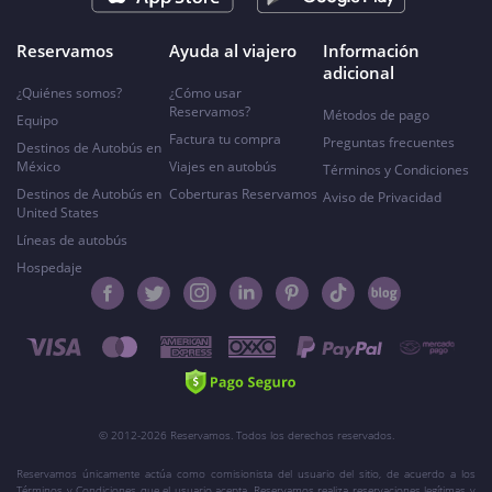
Reservamos
Ayuda al viajero
Información
adicional
¿Quiénes somos?
¿Cómo usar
Reservamos?
Métodos de pago
Equipo
Factura tu compra
Preguntas frecuentes
Destinos de Autobús en
México
Viajes en autobús
Términos y Condiciones
Destinos de Autobús en
Coberturas Reservamos
Aviso de Privacidad
United States
Líneas de autobús
Hospedaje
© 2012-2026 Reservamos. Todos los derechos reservados.
Reservamos únicamente actúa como comisionista del usuario del sitio, de acuerdo a los
Términos y Condiciones que el usuario acepta. Reservamos realiza reservaciones legítimas y