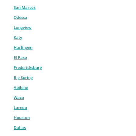
San Marcos
Odessa
Longview
Katy
Harlingen
El Paso
Fredericksburg
Big Spring
Abilene
Waco
Laredo
Houston
Dallas