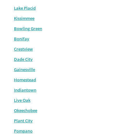
Lake Placid
Kissimmee
Bowling Green
Bonifay
Crestview
Dade City
Gainesville
Homestead
Indiantown
Live Oak
Okeechobee
Plant City
Pompano