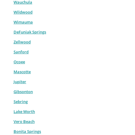
Wauchula
Wildwood
Wimauma
DeFuniak Springs
Zellwood
Sanford
Ocoee
Mascotte
Jupiter
Gibsonton
Sebring
Lake Worth
Vero Beach
Bonita Springs