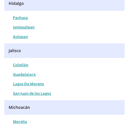
Hidalgo
Pachuca
Ixmiquilpan
Actopan
Jalisco
Colotlán
Guadalajara
Lagos De Moreno
San Juan de los Lagos
Michoacán
Morelia