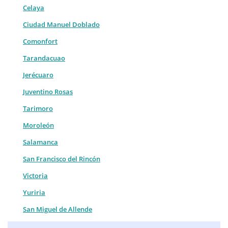
Celaya
Ciudad Manuel Doblado
Comonfort
Tarandacuao
Jerécuaro
Juventino Rosas
Tarimoro
Moroleón
Salamanca
San Francisco del Rincón
Victoria
Yuriria
San Miguel de Allende