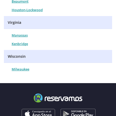
Beaumont
Houston-Lockwood
Virginia
Manassas
Kenbridge
Wisconsin
Milwaukee