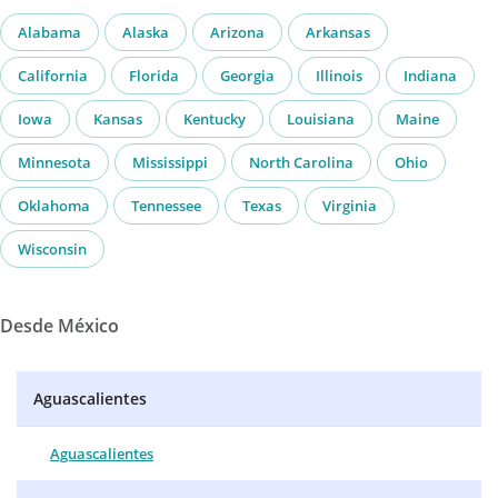
Alabama
Alaska
Arizona
Arkansas
California
Florida
Georgia
Illinois
Indiana
Iowa
Kansas
Kentucky
Louisiana
Maine
Minnesota
Mississippi
North Carolina
Ohio
Oklahoma
Tennessee
Texas
Virginia
Wisconsin
Desde México
Aguascalientes
Aguascalientes