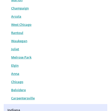
Marion
Champaign
Arcola
West Chicago
Rantoul
Waukegan
Joliet
Melrose Park
Elgin
Anna
Chicago
Belvidere
Carpentersville
Indiana