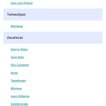
San Luis Potosí
Tamaulipas
Reynosa
Zacatecas
Sierra Vieja
Sain Alto
Ojo Caliente
Jerez
Tepetongo
Momax
Juan Aldama
Sombrerete