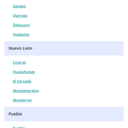
Zacapú
Quiroga
Zitácuaro
Huetamo
Nuevo León
Linares
Hualahuises
El Cercado
Montemorelos
Monterrey
Puebla