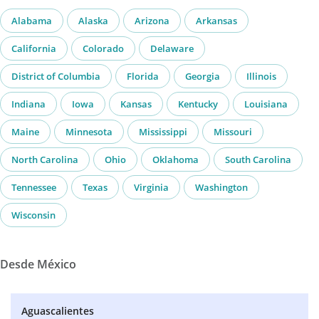
Alabama
Alaska
Arizona
Arkansas
California
Colorado
Delaware
District of Columbia
Florida
Georgia
Illinois
Indiana
Iowa
Kansas
Kentucky
Louisiana
Maine
Minnesota
Mississippi
Missouri
North Carolina
Ohio
Oklahoma
South Carolina
Tennessee
Texas
Virginia
Washington
Wisconsin
Desde México
Aguascalientes