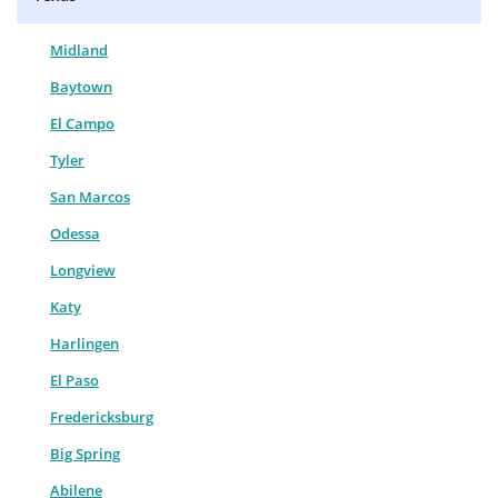
Midland
Baytown
El Campo
Tyler
San Marcos
Odessa
Longview
Katy
Harlingen
El Paso
Fredericksburg
Big Spring
Abilene