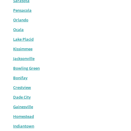
Sarasota
Pensacola
Orlando
Ocala
Lake Placid
Kissimmee
Jacksonville
Bowling Green
Bonifay
Crestview
Dade City
Gainesville
Homestead
Indiantown