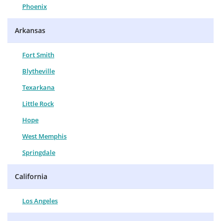
Phoenix
Arkansas
Fort Smith
Blytheville
Texarkana
Little Rock
Hope
West Memphis
Springdale
California
Los Angeles