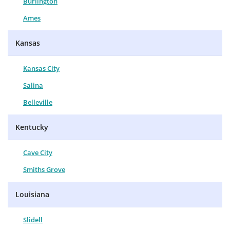
Burlington
Ames
Kansas
Kansas City
Salina
Belleville
Kentucky
Cave City
Smiths Grove
Louisiana
Slidell