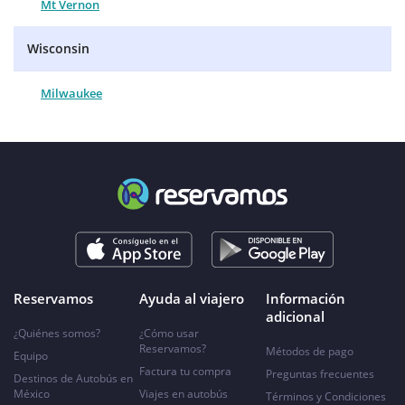
Mt Vernon
Wisconsin
Milwaukee
Reservamos
Ayuda al viajero
Información
adicional
¿Quiénes somos?
¿Cómo usar
Reservamos?
Métodos de pago
Equipo
Factura tu compra
Preguntas frecuentes
Destinos de Autobús en
México
Viajes en autobús
Términos y Condiciones