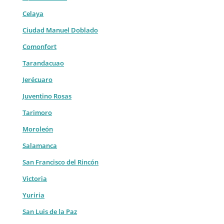
Celaya
Ciudad Manuel Doblado
Comonfort
Tarandacuao
Jerécuaro
Juventino Rosas
Tarimoro
Moroleón
Salamanca
San Francisco del Rincón
Victoria
Yuriria
San Luis de la Paz