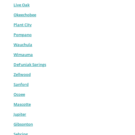
Live Oak
Okeechobee
Plant City
Pompano
Wauchula
Wimauma
DeFuniak Springs
Zellwood
Sanford
Ocoee
Mascotte
Jupiter
Gibsonton
Sebring