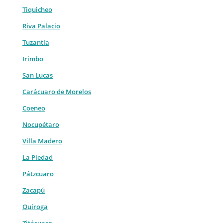
Tiquicheo
Riva Palacio
Tuzantla
Irimbo
San Lucas
Carácuaro de Morelos
Coeneo
Nocupétaro
Villa Madero
La Piedad
Pátzcuaro
Zacapú
Quiroga