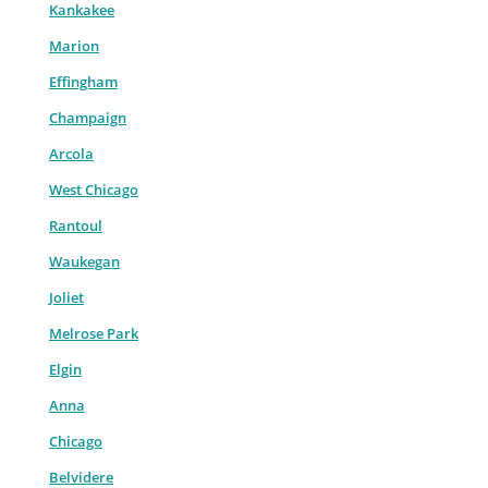
Kankakee
Marion
Effingham
Champaign
Arcola
West Chicago
Rantoul
Waukegan
Joliet
Melrose Park
Elgin
Anna
Chicago
Belvidere