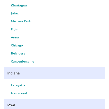
Waukegan
Joliet
Melrose Park
Elgin
Anna
Chicago
Belvidere
Carpentersville
Indiana
Lafayette
Hammond
Iowa