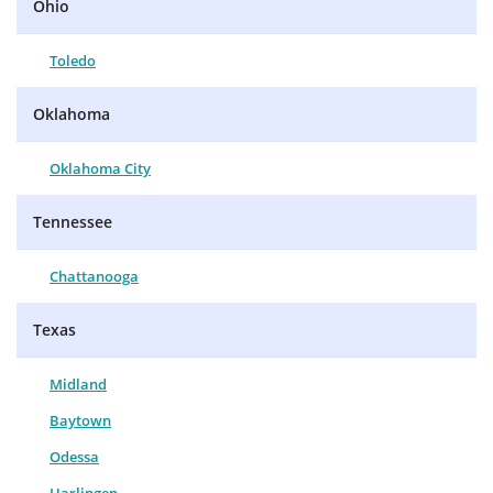
Ohio
Toledo
Oklahoma
Oklahoma City
Tennessee
Chattanooga
Texas
Midland
Baytown
Odessa