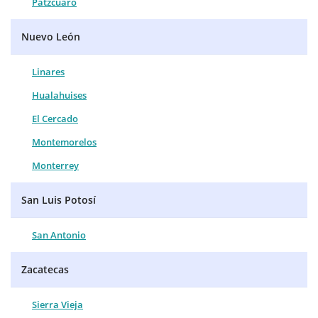
Pátzcuaro
Nuevo León
Linares
Hualahuises
El Cercado
Montemorelos
Monterrey
San Luis Potosí
San Antonio
Zacatecas
Sierra Vieja