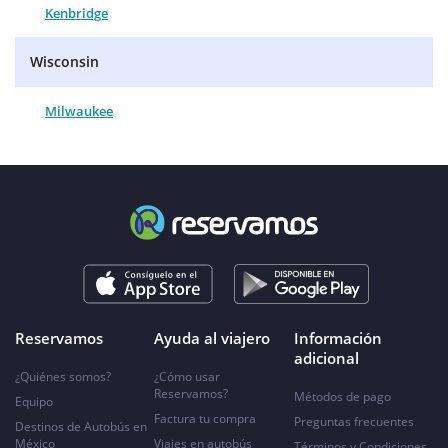
Kenbridge
Wisconsin
Milwaukee
Reservamos
Ayuda al viajero
Información
adicional
¿Quiénes somos?
¿Cómo usar
Reservamos?
Métodos de pago
Equipo
Factura tu compra
Preguntas frecuentes
Destinos de Autobús en
México
Viajes en autobús
Términos y Condiciones