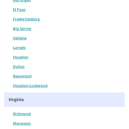
Harlingen
El Paso
Fredericksburg
Big Spring
Abilene
Laredo
Houston
Dallas
Beaumont
Houston-Lockwood
Virginia
Richmond
Manassas