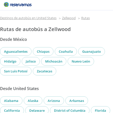
Destinos de autobús en United States
Zellwood
Rutas
Rutas de autobús a Zellwood
Desde México
Aguascalientes
Chiapas
Coahuila
Guanajuato
Hidalgo
Jalisco
Michoacán
Nuevo León
San Luis Potosí
Zacatecas
Desde United States
Alabama
Alaska
Arizona
Arkansas
California
Delaware
District of Columbia
Florida