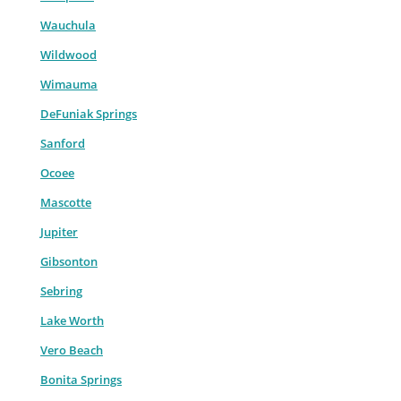
Wauchula
Wildwood
Wimauma
DeFuniak Springs
Sanford
Ocoee
Mascotte
Jupiter
Gibsonton
Sebring
Lake Worth
Vero Beach
Bonita Springs