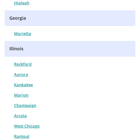
Hialeah
Georgia
Marietta
Illinois
Rockford
Aurora
Kankakee
Marion
Champaign
Arcola
West Chicago
Rantoul