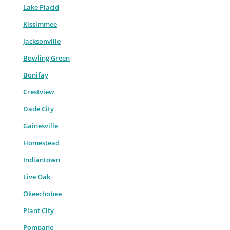
Lake Placid
Kissimmee
Jacksonville
Bowling Green
Bonifay
Crestview
Dade City
Gainesville
Homestead
Indiantown
Live Oak
Okeechobee
Plant City
Pompano