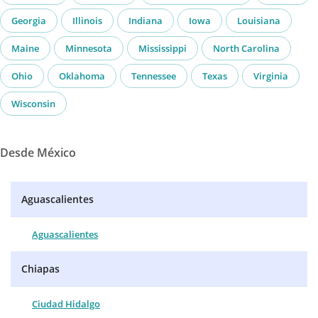
Georgia
Illinois
Indiana
Iowa
Louisiana
Maine
Minnesota
Mississippi
North Carolina
Ohio
Oklahoma
Tennessee
Texas
Virginia
Wisconsin
Desde México
Aguascalientes
Aguascalientes
Chiapas
Ciudad Hidalgo