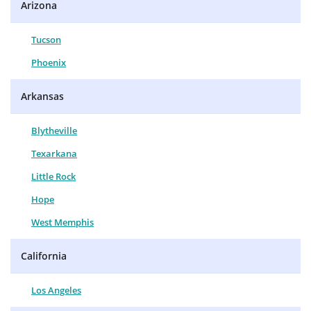
Arizona
Tucson
Phoenix
Arkansas
Blytheville
Texarkana
Little Rock
Hope
West Memphis
California
Los Angeles