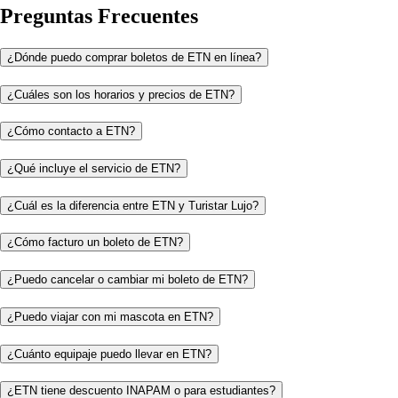
Preguntas Frecuentes
¿Dónde puedo comprar boletos de ETN en línea?
¿Cuáles son los horarios y precios de ETN?
¿Cómo contacto a ETN?
¿Qué incluye el servicio de ETN?
¿Cuál es la diferencia entre ETN y Turistar Lujo?
¿Cómo facturo un boleto de ETN?
¿Puedo cancelar o cambiar mi boleto de ETN?
¿Puedo viajar con mi mascota en ETN?
¿Cuánto equipaje puedo llevar en ETN?
¿ETN tiene descuento INAPAM o para estudiantes?