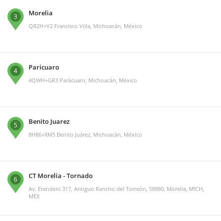
Morelia
3
QR2H+V2 Francisco Villa, Michoacán, México
Paricuaro
4
4QWH+GR3 Parácuaro, Michoacán, México
Benito Juarez
5
8H86+XM5 Benito Juárez, Michoacán, México
CT Morelia - Tornado
6
Av. Erandeni 317, Antiguo Rancho del Torreón, 58880, Morelia, MICH,
MEX