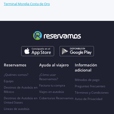
Terminal Morelia Costa de Oro
Reservamos
Ayuda al viajero
Información
adicional
¿Quiénes somos?
¿Cómo usar
Reservamos?
Métodos de pago
Equipo
Factura tu compra
Preguntas frecuentes
Destinos de Autobús en
México
Viajes en autobús
Términos y Condiciones
Destinos de Autobús en
Coberturas Reservamos
Aviso de Privacidad
United States
Líneas de autobús