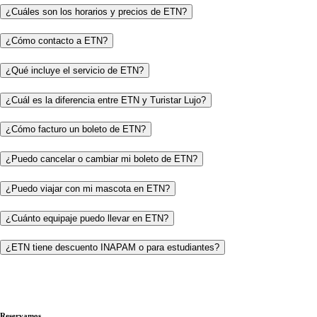
¿Cuáles son los horarios y precios de ETN?
¿Cómo contacto a ETN?
¿Qué incluye el servicio de ETN?
¿Cuál es la diferencia entre ETN y Turistar Lujo?
¿Cómo facturo un boleto de ETN?
¿Puedo cancelar o cambiar mi boleto de ETN?
¿Puedo viajar con mi mascota en ETN?
¿Cuánto equipaje puedo llevar en ETN?
¿ETN tiene descuento INAPAM o para estudiantes?
Reservamos