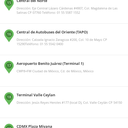
Central del Norte
15
Dirección: Eje Central Lázaro Cárdenas #4907, Col. Magdalena de Las
Salinas CP 07760 Teléfono: 01 55 5587 1552
Central de Autobuses del Oriente (TAPO)
16
Dirección: Calzada Ignacio Zaragoza #200, Col. 10 de Mayo CP
15290Teléfono: 01 55 5542 0400
Aeropuerto Benito Juárez (Terminal 1)
17
CWP8+FW Ciudad de México, Cd. de México, México
Terminal Valle Ceylan
18
Dirección: Jesús Reyes Heroles #177 (local D), Col. Valle Ceylán CP 54150
CDMX Plaza Miyana