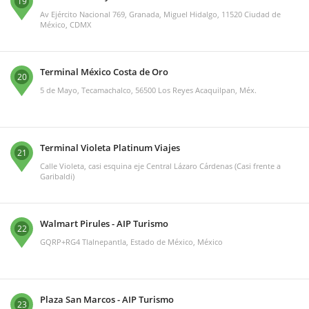
19
Av Ejército Nacional 769, Granada, Miguel Hidalgo, 11520 Ciudad de
México, CDMX
Terminal México Costa de Oro
20
5 de Mayo, Tecamachalco, 56500 Los Reyes Acaquilpan, Méx.
Terminal Violeta Platinum Viajes
21
Calle Violeta, casi esquina eje Central Lázaro Cárdenas (Casi frente a
Garibaldi)
Walmart Pirules - AIP Turismo
22
GQRP+RG4 Tlalnepantla, Estado de México, México
Plaza San Marcos - AIP Turismo
23