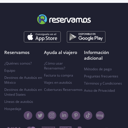
Reservamos
Ayuda al viajero
Información
adicional
¿Quiénes somos?
¿Cómo usar
Reservamos?
Métodos de pago
Equipo
Factura tu compra
Preguntas frecuentes
Destinos de Autobús en
México
Viajes en autobús
Términos y Condiciones
Destinos de Autobús en
Coberturas Reservamos
Aviso de Privacidad
United States
Líneas de autobús
Hospedaje