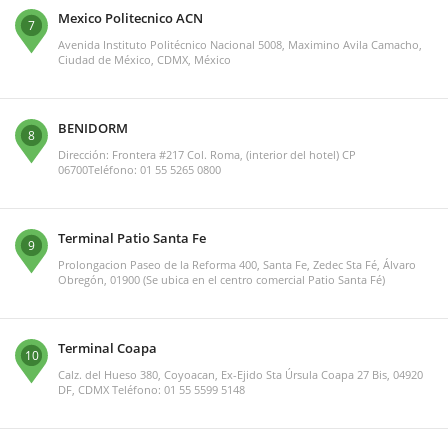
Mexico Politecnico ACN
7
Avenida Instituto Politécnico Nacional 5008, Maximino Avila Camacho,
Ciudad de México, CDMX, México
BENIDORM
8
Dirección: Frontera #217 Col. Roma, (interior del hotel) CP
06700Teléfono: 01 55 5265 0800
Terminal Patio Santa Fe
9
Prolongacion Paseo de la Reforma 400, Santa Fe, Zedec Sta Fé, Álvaro
Obregón, 01900 (Se ubica en el centro comercial Patio Santa Fé)
Terminal Coapa
10
Calz. del Hueso 380, Coyoacan, Ex-Ejido Sta Úrsula Coapa 27 Bis, 04920
DF, CDMX Teléfono: 01 55 5599 5148