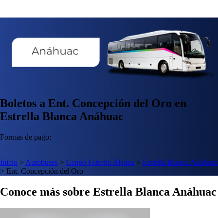
Boletos a Ent. Concepción del Oro en
Estrella Blanca Anáhuac
Formas de pago:
Inicio
>
Autobuses
>
Grupo Estrella Blanca
>
Estrella Blanca Anáhuac
>
Ent. Concepción del Oro
Conoce más sobre Estrella Blanca Anáhuac