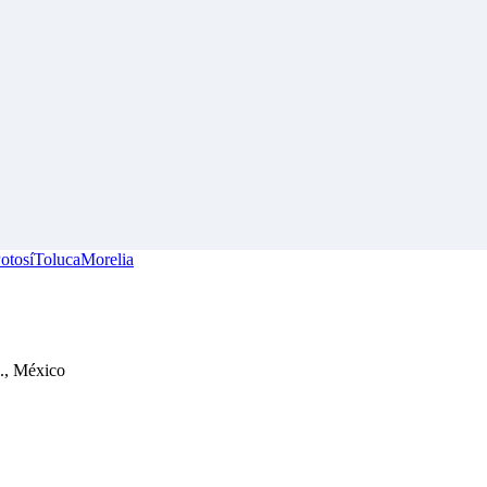
otosí
Toluca
Morelia
c., México