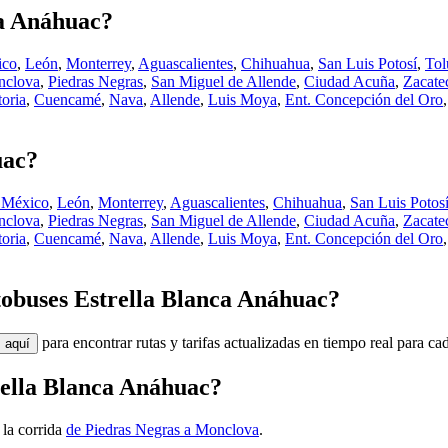
ca Anáhuac?
ico
,
León
,
Monterrey
,
Aguascalientes
,
Chihuahua
,
San Luis Potosí
,
Tol
clova
,
Piedras Negras
,
San Miguel de Allende
,
Ciudad Acuña
,
Zacate
oria
,
Cuencamé
,
Nava
,
Allende
,
Luis Moya
,
Ent. Concepción del Oro
uac?
 México
,
León
,
Monterrey
,
Aguascalientes
,
Chihuahua
,
San Luis Potos
clova
,
Piedras Negras
,
San Miguel de Allende
,
Ciudad Acuña
,
Zacate
oria
,
Cuencamé
,
Nava
,
Allende
,
Luis Moya
,
Ent. Concepción del Oro
utobuses Estrella Blanca Anáhuac?
para encontrar rutas y tarifas actualizadas en tiempo real para ca
aquí
rella Blanca Anáhuac?
 la corrida
de Piedras Negras a Monclova
.