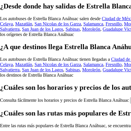
¿Desde donde hay salidas de Estrella Blan
Los autobuses de Estrella Blanca Anáhuac salen desde
Ciudad de Méx
Celaya
,
Mazatlán
,
San Nicolas de los Garza
,
Salamanca
,
Fresnillo
,
Mon
Salvatierra
,
San Juan de los Lagos
,
Sabinas
,
Moroleón
,
Guadalupe Vict
los orígenes de Estrella Blanca Anáhuac
¿A que destinos llega Estrella Blanca Anáh
Los autobuses de Estrella Blanca Anáhuac tienen llegadas a
Ciudad de
Celaya
,
Mazatlán
,
San Nicolas de los Garza
,
Salamanca
,
Fresnillo
,
Mon
Salvatierra
,
San Juan de los Lagos
,
Sabinas
,
Moroleón
,
Guadalupe Vict
los destinos de Estrella Blanca Anáhuac
¿Cuáles son los horarios y precios de los a
Consulta fácilmente los horarios y precios de Estrella Blanca Anáhuac
¿Cuáles son las rutas más populares de Est
Entre las rutas más populares de Estrella Blanca Anáhuac, se encuentra