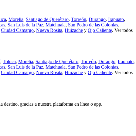
uca
,
Morelia
,
Santiago de Querétaro
,
Torreón
,
Durango
,
Irapuato
,
cas
,
San Luis de la Paz
,
Matehuala
,
San Pedro de las Colonias
,
,
Ciudad Camargo
,
Nueva Rosita
,
Huizache
y
Ojo Caliente
.
Ver todos
í
,
Toluca
,
Morelia
,
Santiago de Querétaro
,
Torreón
,
Durango
,
Irapuato
,
cas
,
San Luis de la Paz
,
Matehuala
,
San Pedro de las Colonias
,
,
Ciudad Camargo
,
Nueva Rosita
,
Huizache
y
Ojo Caliente
.
Ver todos
da destino, gracias a nuestra plataforma en línea o app.