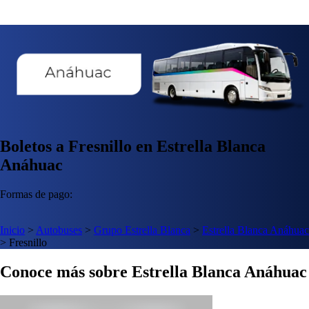
Boletos a Fresnillo en Estrella Blanca
Anáhuac
Formas de pago:
Inicio
>
Autobuses
>
Grupo Estrella Blanca
>
Estrella Blanca Anáhuac
>
Fresnillo
Conoce más sobre Estrella Blanca Anáhuac