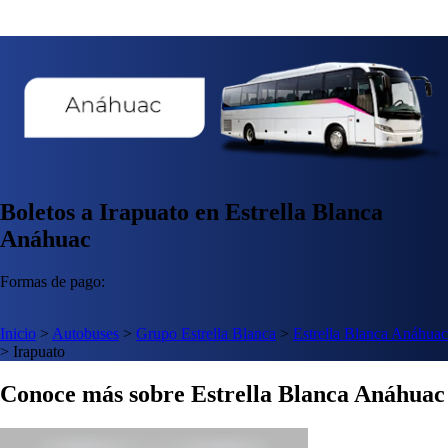
Boletos a Irapuato en Estrella Blanca
Anáhuac
Formas de pago:
Inicio
>
Autobuses
>
Grupo Estrella Blanca
>
Estrella Blanca Anáhuac
>
Irapuato
Conoce más sobre Estrella Blanca Anáhuac