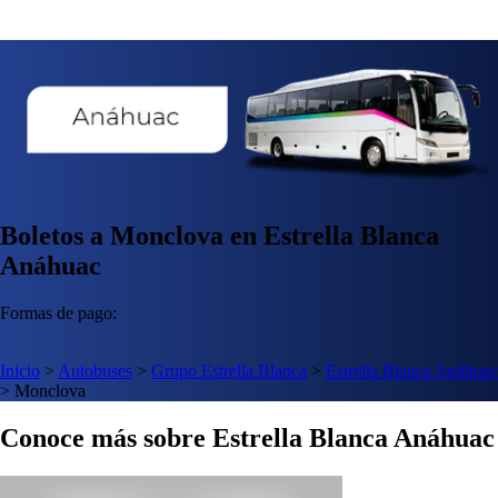
Boletos a Monclova en Estrella Blanca
Anáhuac
Formas de pago:
Inicio
>
Autobuses
>
Grupo Estrella Blanca
>
Estrella Blanca Anáhuac
>
Monclova
Conoce más sobre Estrella Blanca Anáhuac