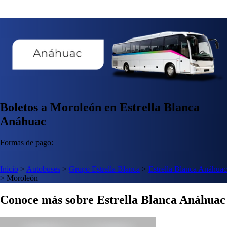
Boletos a Moroleón en Estrella Blanca
Anáhuac
Formas de pago:
Inicio
>
Autobuses
>
Grupo Estrella Blanca
>
Estrella Blanca Anáhuac
>
Moroleón
Conoce más sobre Estrella Blanca Anáhuac