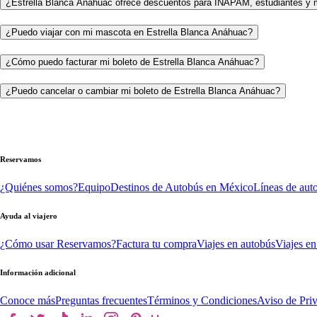
¿Estrella Blanca Anáhuac ofrece descuentos para INAPAM, estudiantes y 
¿Puedo viajar con mi mascota en Estrella Blanca Anáhuac?
¿Cómo puedo facturar mi boleto de Estrella Blanca Anáhuac?
¿Puedo cancelar o cambiar mi boleto de Estrella Blanca Anáhuac?
Reservamos
¿Quiénes somos?
Equipo
Destinos de Autobús en México
Líneas de aut
Ayuda al viajero
¿Cómo usar Reservamos?
Factura tu compra
Viajes en autobús
Viajes en
Información adicional
Conoce más
Preguntas frecuentes
Términos y Condiciones
Aviso de Pri