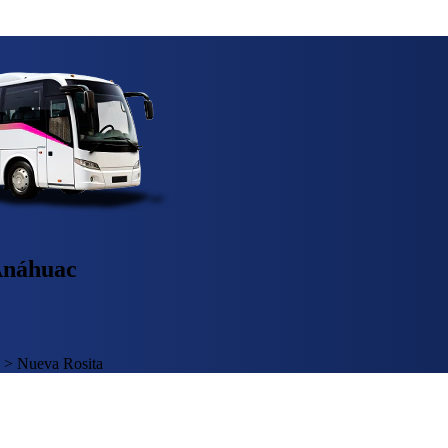
 Anáhuac
>
Nueva Rosita