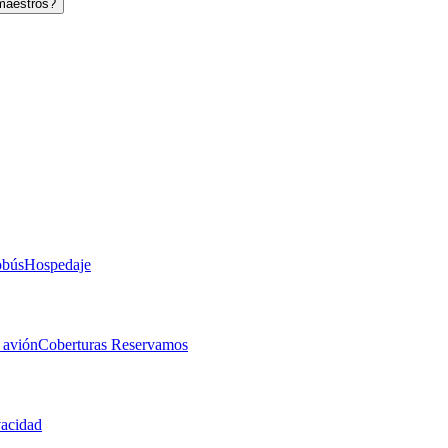
maestros?
obús
Hospedaje
 avión
Coberturas Reservamos
vacidad