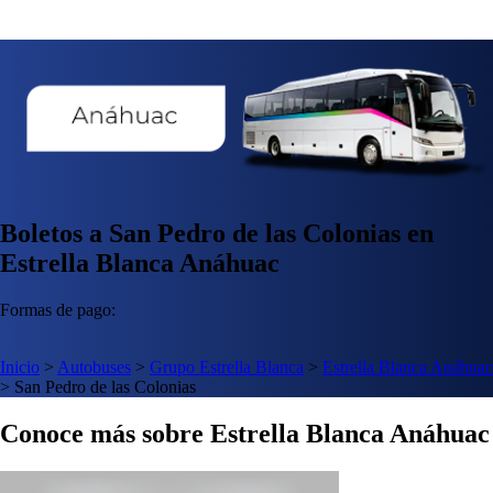
Boletos a San Pedro de las Colonias en
Estrella Blanca Anáhuac
Formas de pago:
Inicio
>
Autobuses
>
Grupo Estrella Blanca
>
Estrella Blanca Anáhuac
>
San Pedro de las Colonias
Conoce más sobre Estrella Blanca Anáhuac