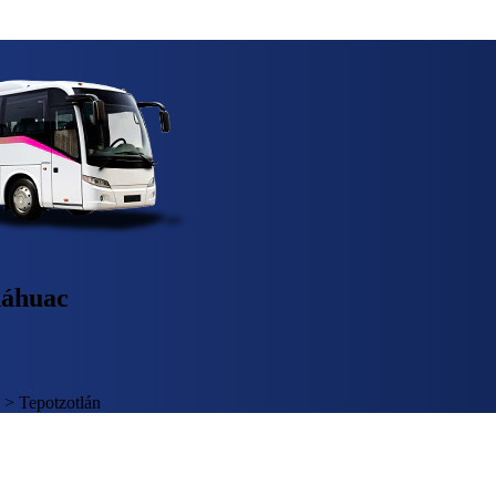
náhuac
>
Tepotzotlán