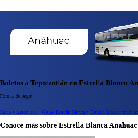
Boletos a Tepotzotlán en Estrella Blanca A
Formas de pago:
Inicio
>
Autobuses
>
Grupo Estrella Blanca
>
Estrella Blanca Anáhuac
Conoce más sobre Estrella Blanca Anáhuac