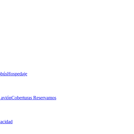
obús
Hospedaje
 avión
Coberturas Reservamos
vacidad