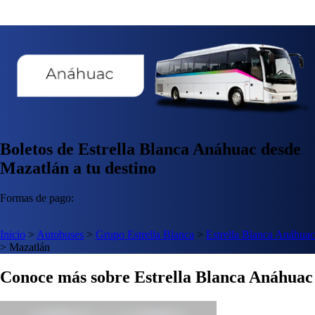
Boletos de Estrella Blanca Anáhuac desde
Mazatlán a tu destino
Formas de pago:
Inicio
>
Autobuses
>
Grupo Estrella Blanca
>
Estrella Blanca Anáhuac
>
Mazatlán
Conoce más sobre Estrella Blanca Anáhuac