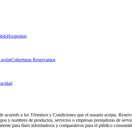
obús
Hospedaje
 avión
Coberturas Reservamos
vacidad
de acuerdo a los Términos y Condiciones que el usuario acepta. Reserva
otipos y nombres de productos, servicios o empresas prestadoras de serv
camente para fines informativos y comparativos para el público consumid