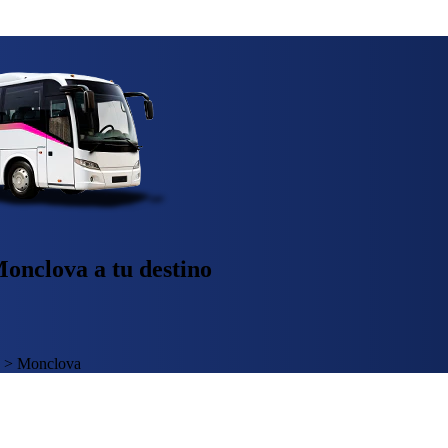
onclova a tu destino
>
Monclova