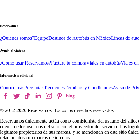
Reservamos
¿Quiénes somos?
Equipo
Destinos de Autobús en México
Líneas de aut
Ayuda al viajero
¿Cómo usar Reservamos?
Factura tu compra
Viajes en autobús
Viajes en
Información adicional
Conoce más
Preguntas frecuentes
Términos y Condiciones
Aviso de Pri
© 2012-
2026
Reservamos. Todos los derechos reservados.
Reservamos únicamente actúa como comisionista del usuario del sitio, 
cuenta de los usuarios del sitio con el proveedor del servicio. Los log
legítimos propietarios de sus marcas, y se mencionan en este sitio úni
relacionados con marcas de terceros.