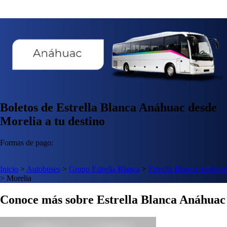
Boletos de Estrella Blanca Anáhuac desde
Morelia a tu destino
Formas de pago:
Inicio
>
Autobuses
>
Grupo Estrella Blanca
>
Estrella Blanca Anáhuac
>
Morelia
Conoce más sobre Estrella Blanca Anáhuac