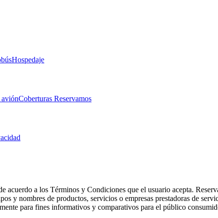
obús
Hospedaje
 avión
Coberturas Reservamos
vacidad
de acuerdo a los Términos y Condiciones que el usuario acepta. Reserva
otipos y nombres de productos, servicios o empresas prestadoras de serv
camente para fines informativos y comparativos para el público consumid