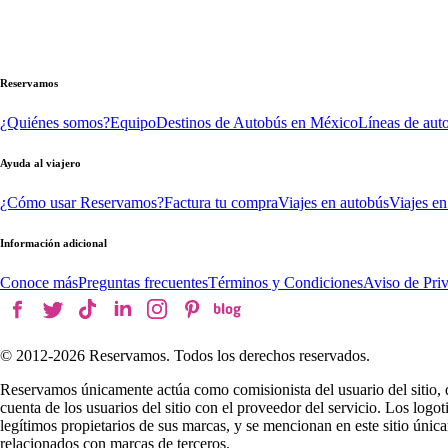
Reservamos
¿Quiénes somos?
Equipo
Destinos de Autobús en México
Líneas de aut
Ayuda al viajero
¿Cómo usar Reservamos?
Factura tu compra
Viajes en autobús
Viajes en
Información adicional
Conoce más
Preguntas frecuentes
Términos y Condiciones
Aviso de Pri
© 2012-
2026
Reservamos. Todos los derechos reservados.
Reservamos únicamente actúa como comisionista del usuario del sitio, 
cuenta de los usuarios del sitio con el proveedor del servicio. Los log
legítimos propietarios de sus marcas, y se mencionan en este sitio úni
relacionados con marcas de terceros.