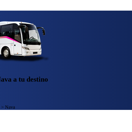
ava a tu destino
>
Nava