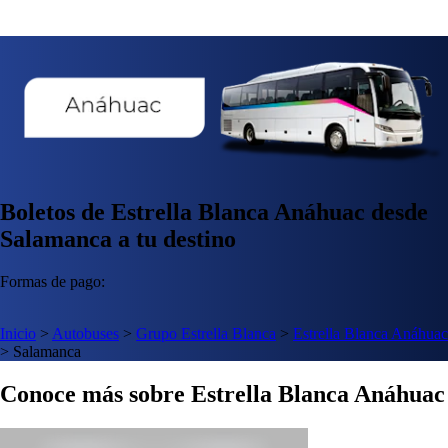
Boletos de Estrella Blanca Anáhuac desde
Salamanca a tu destino
Formas de pago:
Inicio
>
Autobuses
>
Grupo Estrella Blanca
>
Estrella Blanca Anáhuac
>
Salamanca
Conoce más sobre Estrella Blanca Anáhuac