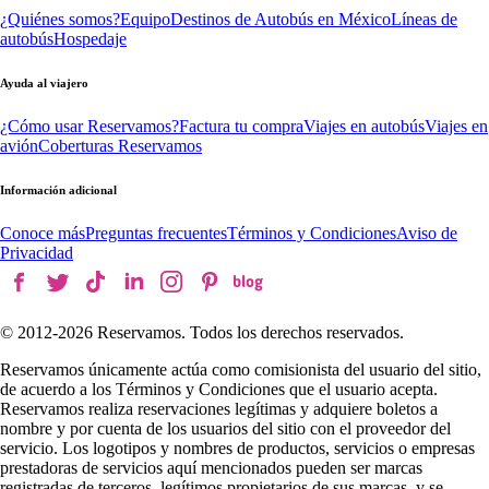
¿Quiénes somos?
Equipo
Destinos de Autobús en México
Líneas de
autobús
Hospedaje
Ayuda al viajero
¿Cómo usar Reservamos?
Factura tu compra
Viajes en autobús
Viajes en
avión
Coberturas Reservamos
Información adicional
Conoce más
Preguntas frecuentes
Términos y Condiciones
Aviso de
Privacidad
© 2012-
2026
Reservamos. Todos los derechos reservados.
Reservamos únicamente actúa como comisionista del usuario del sitio,
de acuerdo a los Términos y Condiciones que el usuario acepta.
Reservamos realiza reservaciones legítimas y adquiere boletos a
nombre y por cuenta de los usuarios del sitio con el proveedor del
servicio. Los logotipos y nombres de productos, servicios o empresas
prestadoras de servicios aquí mencionados pueden ser marcas
registradas de terceros, legítimos propietarios de sus marcas, y se