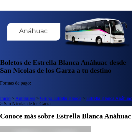
Boletos de Estrella Blanca Anáhuac desde
San Nicolas de los Garza a tu destino
Formas de pago:
Inicio
>
Autobuses
>
Grupo Estrella Blanca
>
Estrella Blanca Anáhuac
>
San Nicolas de los Garza
Conoce más sobre Estrella Blanca Anáhuac