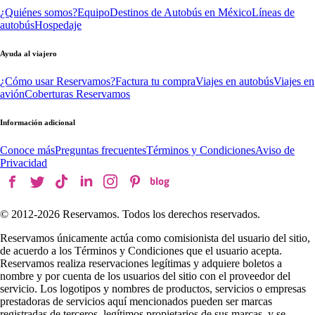
¿Quiénes somos?
Equipo
Destinos de Autobús en México
Líneas de
autobús
Hospedaje
Ayuda al viajero
¿Cómo usar Reservamos?
Factura tu compra
Viajes en autobús
Viajes en
avión
Coberturas Reservamos
Información adicional
Conoce más
Preguntas frecuentes
Términos y Condiciones
Aviso de
Privacidad
© 2012-
2026
Reservamos. Todos los derechos reservados.
Reservamos únicamente actúa como comisionista del usuario del sitio,
de acuerdo a los Términos y Condiciones que el usuario acepta.
Reservamos realiza reservaciones legítimas y adquiere boletos a
nombre y por cuenta de los usuarios del sitio con el proveedor del
servicio. Los logotipos y nombres de productos, servicios o empresas
prestadoras de servicios aquí mencionados pueden ser marcas
registradas de terceros, legítimos propietarios de sus marcas, y se