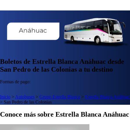
Boletos de Estrella Blanca Anáhuac desde
San Pedro de las Colonias a tu destino
Formas de pago:
Inicio
>
Autobuses
>
Grupo Estrella Blanca
>
Estrella Blanca Anáhuac
>
San Pedro de las Colonias
Conoce más sobre Estrella Blanca Anáhuac