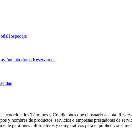
obús
Hospedaje
 avión
Coberturas Reservamos
vacidad
de acuerdo a los Términos y Condiciones que el usuario acepta. Reserva
otipos y nombres de productos, servicios o empresas prestadoras de serv
camente para fines informativos y comparativos para el público consumid