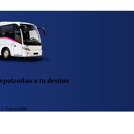
epotzotlán a tu destino
>
Tepotzotlán