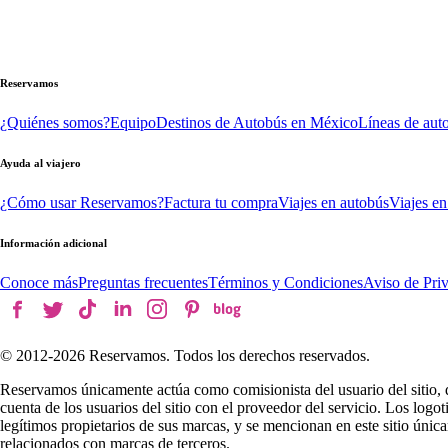
Reservamos
¿Quiénes somos?
Equipo
Destinos de Autobús en México
Líneas de aut
Ayuda al viajero
¿Cómo usar Reservamos?
Factura tu compra
Viajes en autobús
Viajes en
Información adicional
Conoce más
Preguntas frecuentes
Términos y Condiciones
Aviso de Pri
© 2012-
2026
Reservamos. Todos los derechos reservados.
Reservamos únicamente actúa como comisionista del usuario del sitio, 
cuenta de los usuarios del sitio con el proveedor del servicio. Los log
legítimos propietarios de sus marcas, y se mencionan en este sitio úni
relacionados con marcas de terceros.