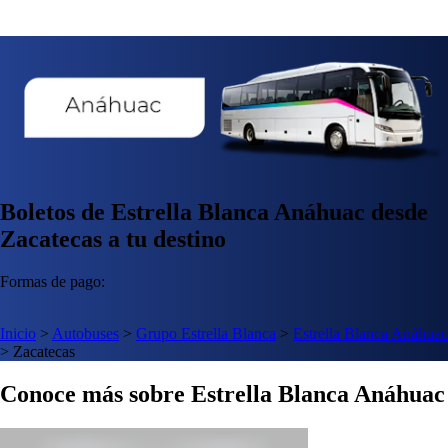
Boletos de Estrella Blanca Anáhuac desde
Zacatecas a tu destino
Formas de pago:
Inicio
>
Autobuses
>
Grupo Estrella Blanca
>
Estrella Blanca Anáhuac
>
Zacatecas
Conoce más sobre Estrella Blanca Anáhuac