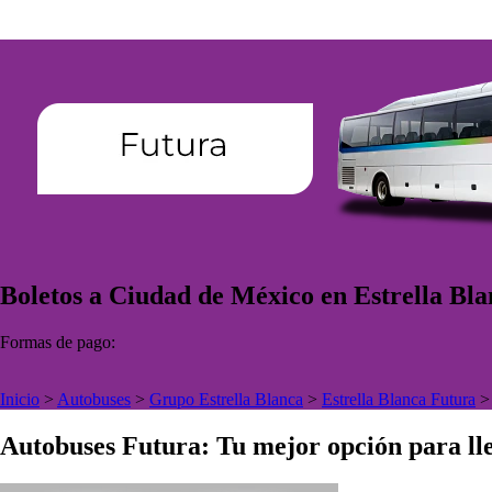
Boletos a Ciudad de México en Estrella Bl
Formas de pago:
Inicio
>
Autobuses
>
Grupo Estrella Blanca
>
Estrella Blanca Futura
Autobuses Futura: Tu mejor opción para lle