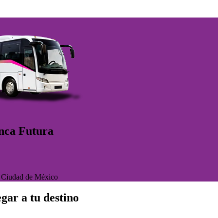
anca Futura
>
Ciudad de México
gar a tu destino