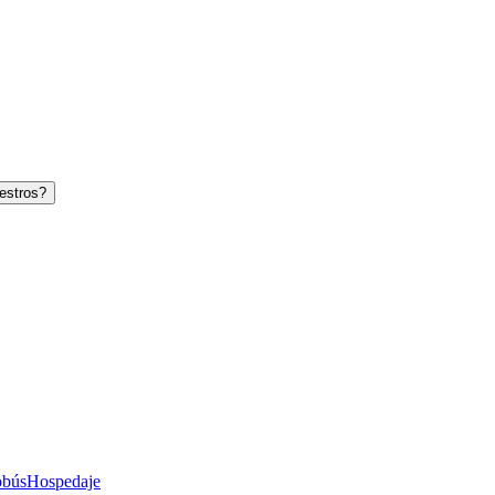
estros?
obús
Hospedaje