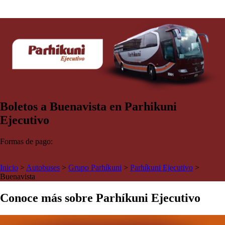
Boletos a Buenavista en Parhikuni
Ejecutivo
Formas de pago:
Inicio
>
Autobuses
>
Grupo Parhíkuni
>
Parhíkuni Ejecutivo
>
Buenavista
Conoce más sobre Parhíkuni Ejecutivo