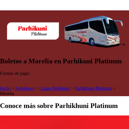
Boletos a Morelia en Parhikuni Platinum
Formas de pago:
Inicio
>
Autobuses
>
Grupo Parhíkuni
>
Parhikhuni Platinum
>
Morelia
Conoce más sobre Parhikhuni Platinum