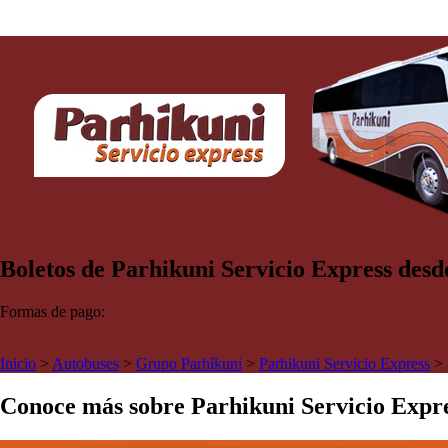
Boletos de Parhikuni Servicio Express desd
Formas de pago:
Inicio
>
Autobuses
>
Grupo Parhíkuni
>
Parhikuni Servicio Express
>
Conoce más sobre Parhikuni Servicio Expr