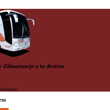
e Zihuatanejo a tu destino
Zihuatanejo
ess