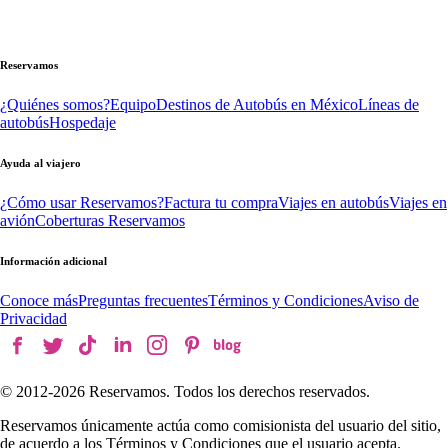
Reservamos
¿Quiénes somos?
Equipo
Destinos de Autobús en México
Líneas de
autobús
Hospedaje
Ayuda al viajero
¿Cómo usar Reservamos?
Factura tu compra
Viajes en autobús
Viajes en
avión
Coberturas Reservamos
Información adicional
Conoce más
Preguntas frecuentes
Términos y Condiciones
Aviso de
Privacidad
© 2012-
2026
Reservamos. Todos los derechos reservados.
Reservamos únicamente actúa como comisionista del usuario del sitio,
de acuerdo a los Términos y Condiciones que el usuario acepta.