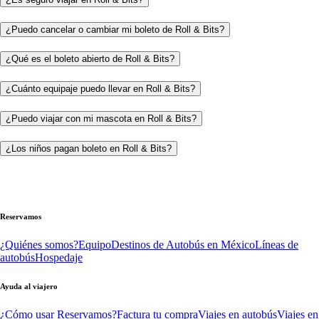
¿Puedo cancelar o cambiar mi boleto de Roll & Bits?
¿Qué es el boleto abierto de Roll & Bits?
¿Cuánto equipaje puedo llevar en Roll & Bits?
¿Puedo viajar con mi mascota en Roll & Bits?
¿Los niños pagan boleto en Roll & Bits?
Reservamos
¿Quiénes somos?
Equipo
Destinos de Autobús en México
Líneas de
autobús
Hospedaje
Ayuda al viajero
¿Cómo usar Reservamos?
Factura tu compra
Viajes en autobús
Viajes en