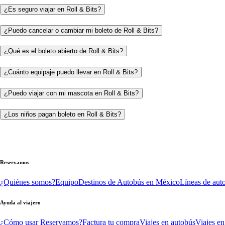
¿Es seguro viajar en Roll & Bits?
¿Puedo cancelar o cambiar mi boleto de Roll & Bits?
¿Qué es el boleto abierto de Roll & Bits?
¿Cuánto equipaje puedo llevar en Roll & Bits?
¿Puedo viajar con mi mascota en Roll & Bits?
¿Los niños pagan boleto en Roll & Bits?
Reservamos
¿Quiénes somos?
Equipo
Destinos de Autobús en México
Líneas de aut
Ayuda al viajero
¿Cómo usar Reservamos?
Factura tu compra
Viajes en autobús
Viajes en