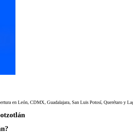
cobertura en León, CDMX, Guadalajara, San Luis Potosí, Querétaro y L
potzotlán
án?