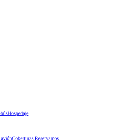
obús
Hospedaje
 avión
Coberturas Reservamos