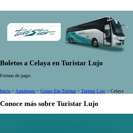
Boletos a Celaya en Turistar Lujo
Formas de pago:
Inicio
>
Autobuses
>
Grupo Etn-Turistar
>
Turistar Lujo
>
Celaya
Conoce más sobre Turistar Lujo