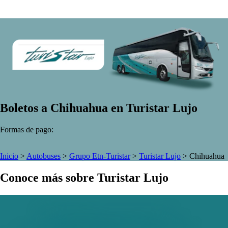
Boletos a Chihuahua en Turistar Lujo
Formas de pago:
Inicio
>
Autobuses
>
Grupo Etn-Turistar
>
Turistar Lujo
>
Chihuahua
Conoce más sobre Turistar Lujo