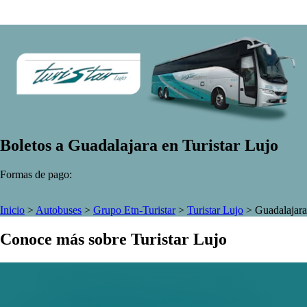
Boletos a Guadalajara en Turistar Lujo
Formas de pago:
Inicio
>
Autobuses
>
Grupo Etn-Turistar
>
Turistar Lujo
>
Guadalajara
Conoce más sobre Turistar Lujo