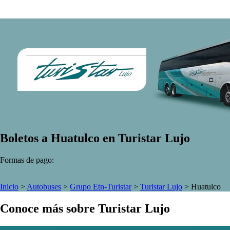
Boletos a Huatulco en Turistar Lujo
Formas de pago:
Inicio
>
Autobuses
>
Grupo Etn-Turistar
>
Turistar Lujo
>
Huatulco
Conoce más sobre Turistar Lujo