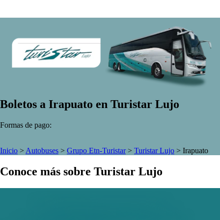
Boletos a Irapuato en Turistar Lujo
Formas de pago:
Inicio
>
Autobuses
>
Grupo Etn-Turistar
>
Turistar Lujo
>
Irapuato
Conoce más sobre Turistar Lujo