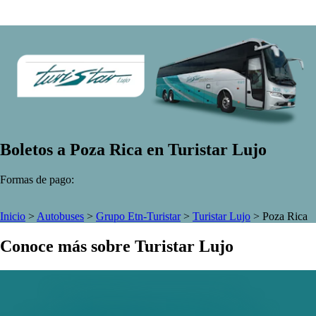
Boletos a Poza Rica en Turistar Lujo
Formas de pago:
Inicio
>
Autobuses
>
Grupo Etn-Turistar
>
Turistar Lujo
>
Poza Rica
Conoce más sobre Turistar Lujo