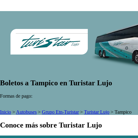
Boletos a Tampico en Turistar Lujo
Formas de pago:
Inicio
>
Autobuses
>
Grupo Etn-Turistar
>
Turistar Lujo
>
Tampico
Conoce más sobre Turistar Lujo