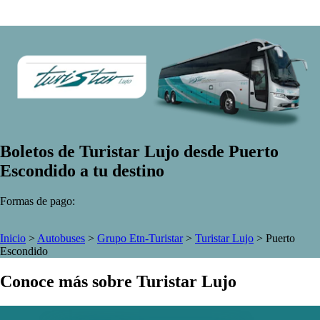
Boletos de Turistar Lujo desde Puerto
Escondido a tu destino
Formas de pago:
Inicio
>
Autobuses
>
Grupo Etn-Turistar
>
Turistar Lujo
>
Puerto
Escondido
Conoce más sobre Turistar Lujo