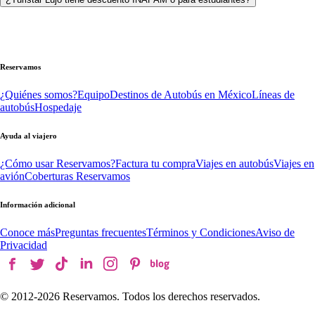
Reservamos
¿Quiénes somos?
Equipo
Destinos de Autobús en México
Líneas de
autobús
Hospedaje
Ayuda al viajero
¿Cómo usar Reservamos?
Factura tu compra
Viajes en autobús
Viajes en
avión
Coberturas Reservamos
Información adicional
Conoce más
Preguntas frecuentes
Términos y Condiciones
Aviso de
Privacidad
© 2012-
2026
Reservamos. Todos los derechos reservados.