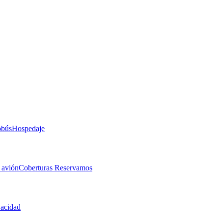
obús
Hospedaje
 avión
Coberturas Reservamos
vacidad