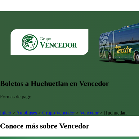
Boletos a Huehuetlan en Vencedor
Formas de pago:
Inicio
>
Autobuses
>
Grupo Vencedor
>
Vencedor
>
Huehuetlan
Conoce más sobre Vencedor