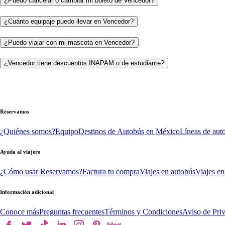
¿Puedo cancelar o cambiar mi boleto de Vencedor?
¿Cuánto equipaje puedo llevar en Vencedor?
¿Puedo viajar con mi mascota en Vencedor?
¿Vencedor tiene descuentos INAPAM o de estudiante?
Reservamos
¿Quiénes somos?
Equipo
Destinos de Autobús en México
Líneas de aut
Ayuda al viajero
¿Cómo usar Reservamos?
Factura tu compra
Viajes en autobús
Viajes en
Información adicional
Conoce más
Preguntas frecuentes
Términos y Condiciones
Aviso de Pri