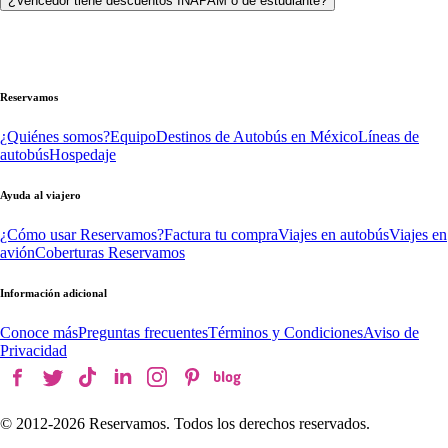
¿Vencedor tiene descuentos INAPAM o de estudiante?
Reservamos
¿Quiénes somos?
Equipo
Destinos de Autobús en México
Líneas de
autobús
Hospedaje
Ayuda al viajero
¿Cómo usar Reservamos?
Factura tu compra
Viajes en autobús
Viajes en
avión
Coberturas Reservamos
Información adicional
Conoce más
Preguntas frecuentes
Términos y Condiciones
Aviso de
Privacidad
© 2012-
2026
Reservamos. Todos los derechos reservados.