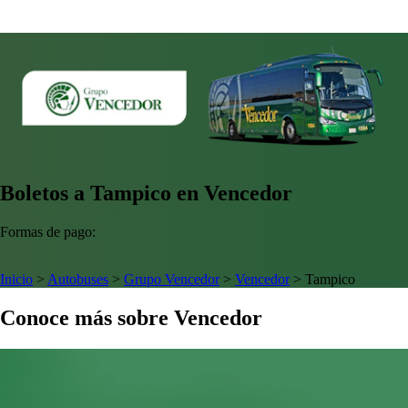
Boletos a Tampico en Vencedor
Formas de pago:
Inicio
>
Autobuses
>
Grupo Vencedor
>
Vencedor
>
Tampico
Conoce más sobre Vencedor