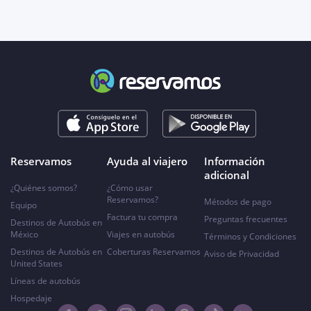
Reservamos
Ayuda al viajero
Información
adicional
¿Quiénes somos?
¿Cómo usar
Reservamos?
Métodos de pago
Equipo
Factura tu compra
Preguntas frecuentes
Destinos de Autobús en
México
Viajes en autobús
Términos y Condiciones
Destinos de Autobús en
Coberturas Reservamos
Aviso de Privacidad
United States
Líneas de autobús
Hospedaje