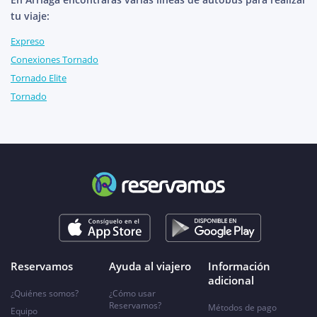
tu viaje:
Expreso
Conexiones Tornado
Tornado Elite
Tornado
Reservamos
Ayuda al viajero
Información
adicional
¿Quiénes somos?
¿Cómo usar
Reservamos?
Métodos de pago
Equipo