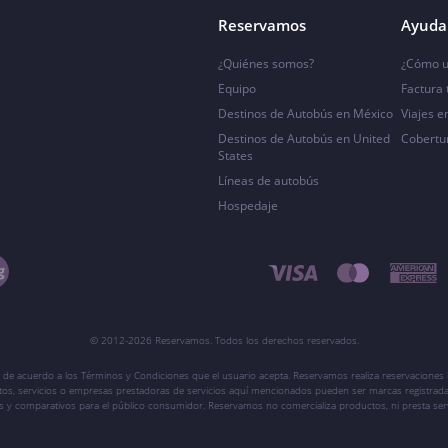
Reservamos
Ayuda 
¿Quiénes somos?
¿Cómo u
Equipo
Factura
Destinos de Autobús en México
Viajes e
Destinos de Autobús en United
Cobertu
States
Líneas de autobús
Hospedaje
© 2012-2026 Reservamos. Todos los derechos reservados.
 de acuerdo a los Términos y Condiciones que el usuario acepta. Reservamos realiza reservaciones l
ctos, servicios o empresas prestadoras de servicios aquí mencionados pueden ser marcas registrada
vos y comparativos para el público consumidor. Reservamos no comercializa productos, ni presta ser