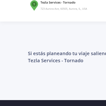
Tezla Services - Tornado
1
723 Aurora Ave, 60505, Aurora, IL, USA
Si estás planeando tu viaje salien
Tezla Services - Tornado