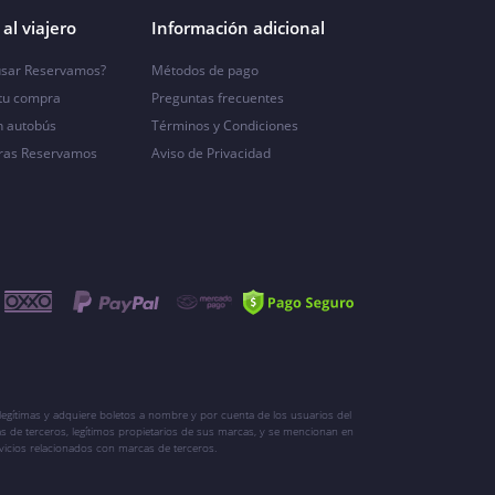
al viajero
Información adicional
sar Reservamos?
Métodos de pago
 tu compra
Preguntas frecuentes
n autobús
Términos y Condiciones
ras Reservamos
Aviso de Privacidad
egítimas y adquiere boletos a nombre y por cuenta de los usuarios del
s de terceros, legítimos propietarios de sus marcas, y se mencionan en
vicios relacionados con marcas de terceros.