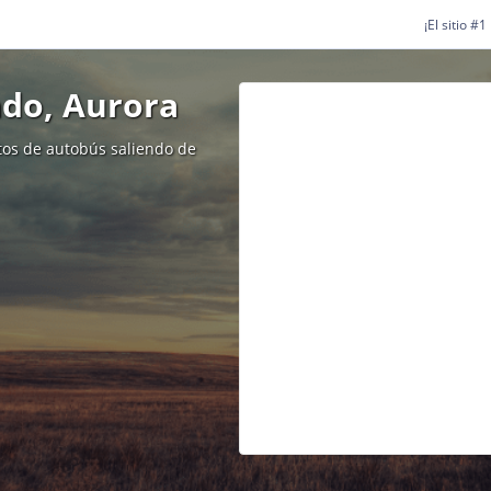
¡El sitio #
ado, Aurora
etos de autobús saliendo de