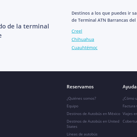
Destinos a los que puedes ir s
de Terminal ATN Barrancas del
do de la terminal
Creel
e
Chihuahua
Cuauhtémoc
Reservamos
Ayuda 
¿Quiénes somos?
¿Cómo u
Equipo
Factura
Destinos de Autobús en México
Viajes e
Destinos de Autobús en United
Cobertu
States
Líneas de autobús