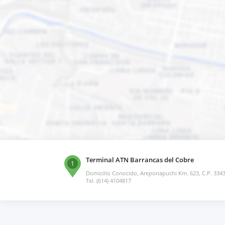
Terminal ATN Barrancas del Cobre
1
Domicilio Conocido, Areponapuchi Km. 623, C.P. 3343
Tel. (614) 4104817