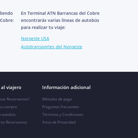
aliendo
En Terminal ATN Barrancas del Cobre
 Cobre:
encontrarás varias líneas de autobús
para realizar tu viaje:
Noroeste USA
Autotransportes del Noroeste
al viajero
Información adicional
sar Reservamos?
Métodos de pago
 tu compra
Preguntas frecuentes
n autobús
Términos y Condiciones
ras Reservamos
Aviso de Privacidad