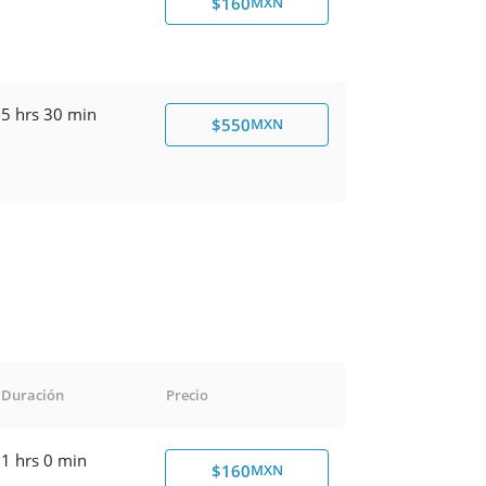
$160
MXN
5 hrs 30 min
$550
MXN
Duración
Precio
1 hrs 0 min
$160
MXN